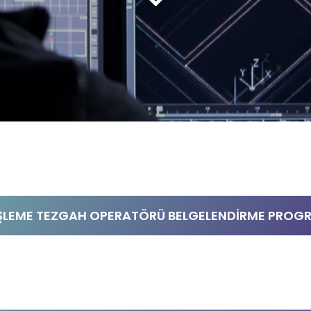
ŞLEME TEZGAH OPERATÖRÜ BELGELENDİRME PROGRA