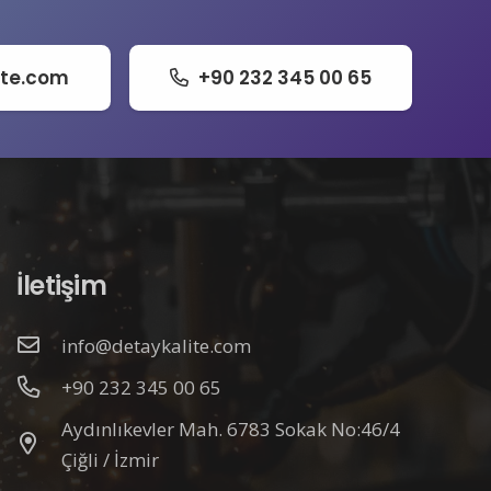
ite.com
+90 232 345 00 65
İletişim
info@detaykalite.com
+90 232 345 00 65
Aydınlıkevler Mah. 6783 Sokak No:46/4
Çiğli / İzmir